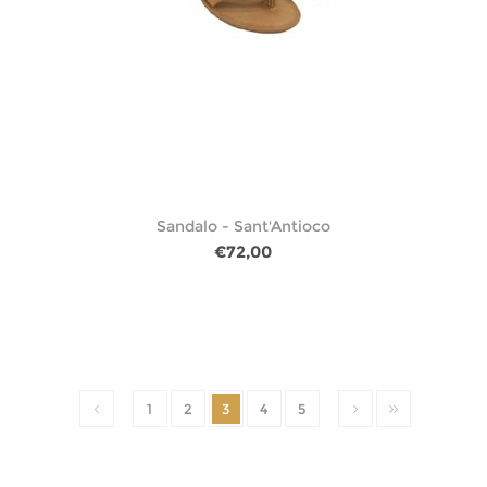
Sandalo - Sant'Antioco
€72,00
1
2
3
4
5