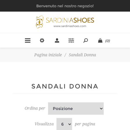
Benvenuto nel nostro negozio!
(0)
Pagina iniziale
/
Sandali Donna
SANDALI DONNA
Ordina per
Visualizza
per pagina