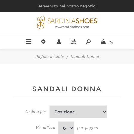
Benvenuto nel nostro negozio!
(0)
Pagina iniziale
/
Sandali Donna
SANDALI DONNA
Ordina per
Visualizza
per pagina