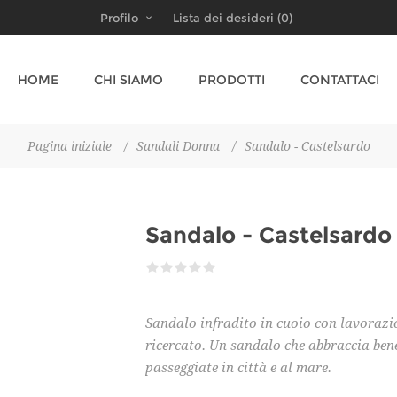
Profilo
Lista dei desideri
(0)
HOME
CHI SIAMO
PRODOTTI
CONTATTACI
Pagina iniziale
/
Sandali Donna
/
Sandalo - Castelsardo
Sandalo - Castelsardo
Sandalo infradito in cuoio con lavorazio
ricercato. Un sandalo che abbraccia bene
passeggiate in città e al mare.