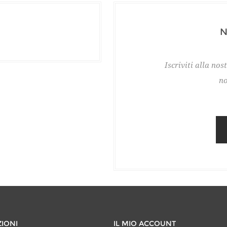
Iscriviti alla nos
no
IONI
IL MIO ACCOUNT