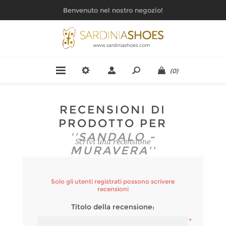
Benvenuto nel nostro negozio!
(0)
RECENSIONI DI
PRODOTTO PER
SANDALO -
Scrivi una recensione
MURAVERA
Solo gli utenti registrati possono scrivere
recensioni
Titolo della recensione:
*